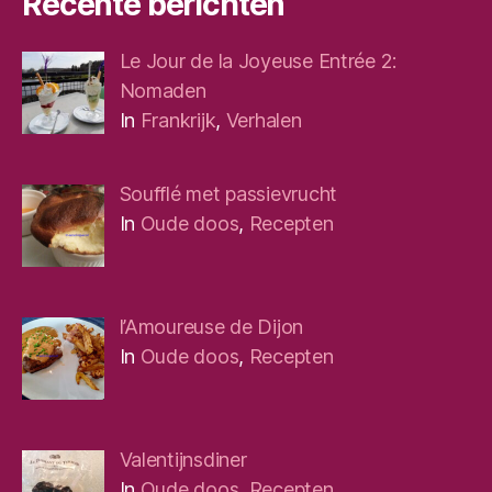
Recente berichten
Le Jour de la Joyeuse Entrée 2:
Nomaden
In
Frankrijk
,
Verhalen
Soufflé met passievrucht
In
Oude doos
,
Recepten
l’Amoureuse de Dijon
In
Oude doos
,
Recepten
Valentijnsdiner
In
Oude doos
,
Recepten