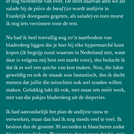
er nog tweederde van over. De helft daarvan aten we als
salade bij de
pièce de bœuf
(zo wordt andijvie in
Frankrijk doorgaans gegeten, als salade) en toen moest
ik nog iets verzinnen voor de rest.
Nu had ik heel toevallig nog zo’n taartbodem van
bladerdeeg liggen die je hier bij elke hypermarché kunt
kopen (ik begrijp nooit waarom in Nederland niet, want
daar is volgens mij best een markt voor), dus bedacht ik
dat ik er wel een quiche van kon maken. Nou, die lukte
geweldig en ook de smaak was fantastisch, dus ik dacht
meteen dat jullie die misschien ook wel zouden willen
maken. Gelukkig lukt dit ook, met maar iets méér werk,
met van die pakjes bladerdeeg uit de diepvries.
Ik had aanvankelijk het plan de andijvie rauw te
verwerken, maar dan had ik nog steeds veel te veel. Ik
besloot dus de groente 30 seconden te blancheren zodat