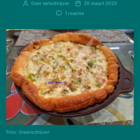
Door
eetschrijver
20 maart 2023
Berichtauteur
Berichtdatum
op
1 reactie
Quiche
met
andijvie
Foto: Greetschrijver