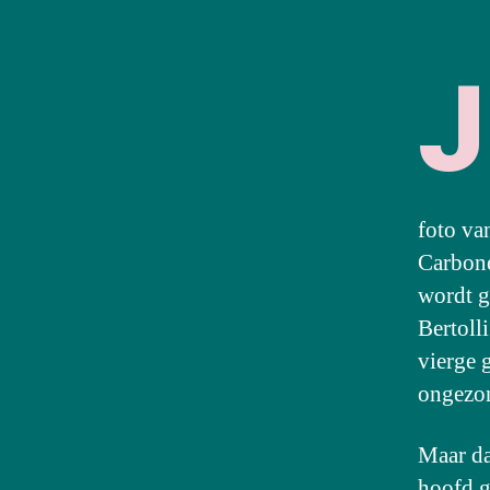
J
foto van
Carbone
wordt g
Bertolli
vierge g
ongezon
Maar dat
hoofd g