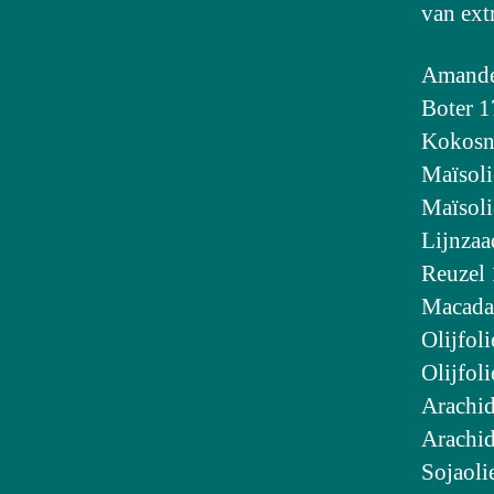
van extr
Amande
Boter 
Kokosno
Maïsoli
Maïsoli
Lijnzaa
Reuzel
Macada
Olijfol
Olijfol
Arachid
Arachid
Sojaoli