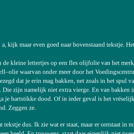
a, kijk maar even goed naar bovenstaand tekstje. Het
 de kleine lettertjes op een fles olijfolie van het merk
ll–olie waarvan onder meer door het Voedingscentr
ezegd dat je erin mag bakken, net zoals in het spul v
. Die zijn namelijk niet extra vierge. En van bakken i
a je hartstikke dood. Of in ieder geval is het vréselij
d. Zeggen ze.
 tekstje dus. Ik zie wat er staat, maar er ontstaat in m
een beeld. En trouwens, staat daar eigenlijk niet twe