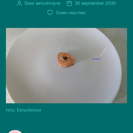
Door
eetschrijver
26 september 2020
Berichtauteur
Berichtdatum
op
Geen reacties
Té
lekkere
ossobuco
foto: Eetschrijver