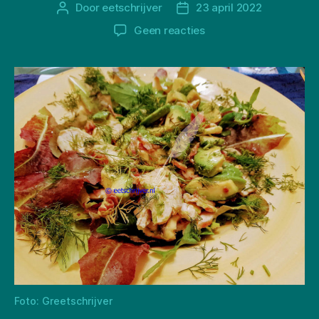
Door
eetschrijver
23 april 2022
Berichtauteur
Berichtdatum
op
Geen reacties
Chicado
Salad
Foto: Greetschrijver