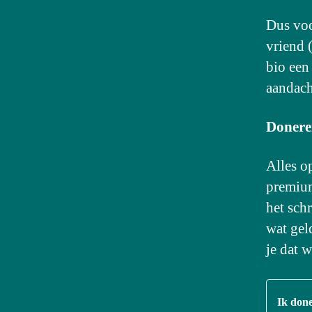
Dus voo
vriend 
bio een
aandach
Donere
Alles 
premium
het sch
wat geld
je dat w
Ik done