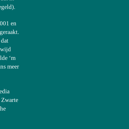
egeld).
2001 en
geraakt.
 dat
dwijd
ilde ‘m
ans meer
edia
 Zwarte
the