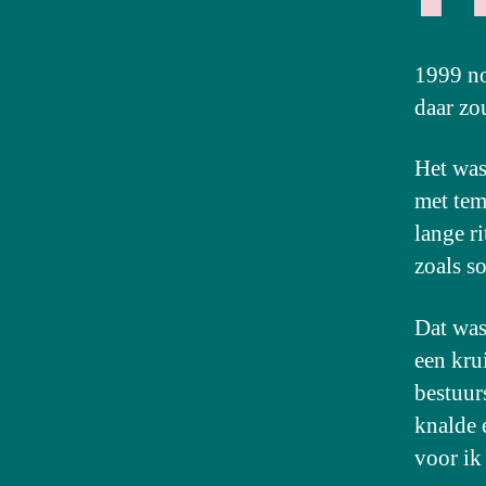
1999 no
daar zo
Het was
met tem
lange ri
zoals s
Dat was
een kru
bestuur
knalde 
voor ik