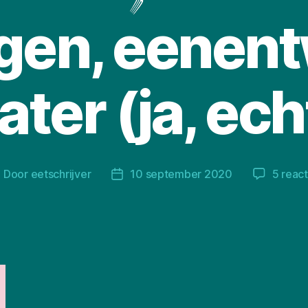
egen, eenent
later (ja, ech
Door
eetschrijver
10 september 2020
5 react
erichtauteur
Berichtdatum
H