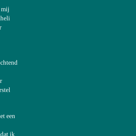
 mij
aheli
r
ochtend
r
rstel
et een
dat ik