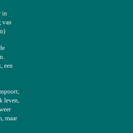
 in
g van
en)
de
n.
k, een
aspoort,
k leven,
 weer
n, maar