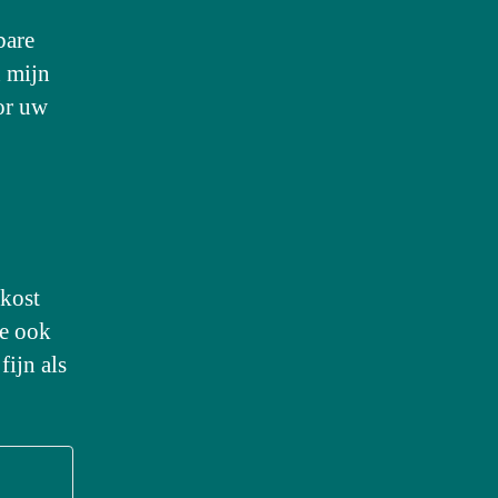
bare
n mijn
or uw
 kost
te ook
fijn als