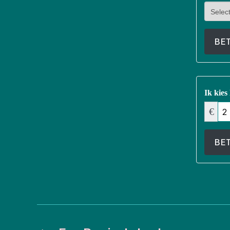
BE
Ik kies
€
BE