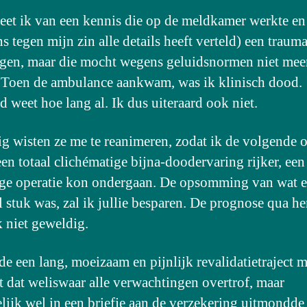
weet ik van een kennis die op de meldkamer werkte en
s tegen mijn zin alle details heeft verteld) een traum
gen, maar die mocht wegens geluidsnormen niet mee
 Toen de ambulance aankwam, was ik klinisch dood.
 weet hoe lang al. Ik dus uiteraard ook niet.
g wisten ze me te reanimeren, zodat ik de volgende 
een totaal clichématige bijna-doodervaring rijker, een
ge operatie kon ondergaan. De opsomming van wat e
l stuk was, zal ik jullie besparen. De prognose qua he
 niet geweldig.
de een lang, moeizaam en pijnlijk revalidatietraject m
at dat weliswaar alle verwachtingen overtrof, maar
elijk wel in een briefje aan de verzekering uitmondde 