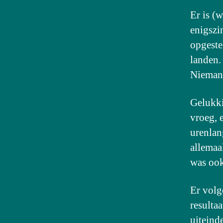
Er is (
enigszin
opgeste
landen.
Niemand
Gelukki
vroeg, 
urenlan
allemaa
was ook
Er volg
resulta
uiteind