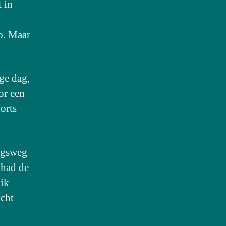
 in
o. Maar
ge dag,
or een
horts
angsweg
 had de
 ik
ucht