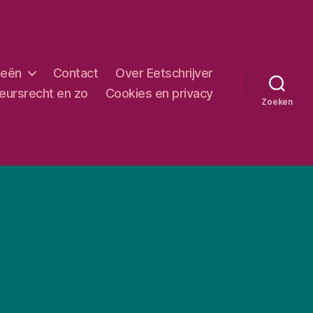
ieën
Contact
Over Eetschrijver
eursrecht en zo
Cookies en privacy
Zoeken