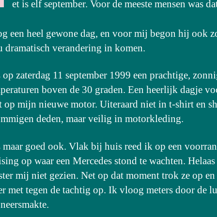
et is elf september. Voor de meeste mensen was dat
g een heel gewone dag, en voor mij begon hij ook z
u dramatisch verandering in komen.
 op zaterdag 11 september 1999 een prachtige, zonni
peraturen boven de 30 graden. Een heerlijk dagje vo
t op mijn nieuwe motor. Uiteraard niet in t-shirt en s
ommigen deden, maar veilig in motorkleding.
 maar goed ook. Vlak bij huis reed ik op een voorr
ising op waar een Mercedes stond te wachten. Helaas
ster mij niet gezien. Net op dat moment trok ze op en
er met tegen de tachtig op. Ik vloog meters door de l
 neersmakte.