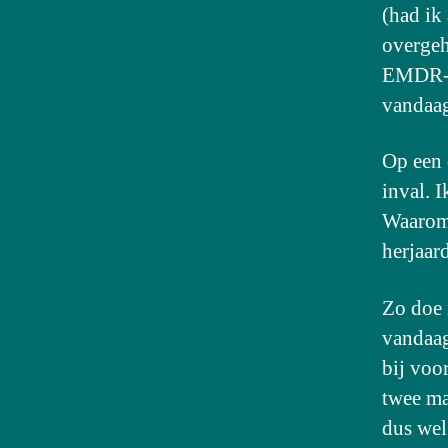
(had ik
overgeh
EMDR-th
vandaag
Op een 
inval. 
Waarom 
herjaar
Zo doe 
vandaag
bij voor
twee ma
dus wel