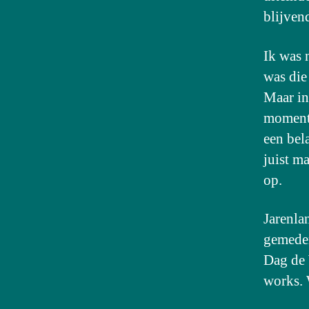
blijven
Ik was 
was die
Maar in
moment 
een bel
juist m
op.
Jarenla
gemeden
Dag de 
works. 