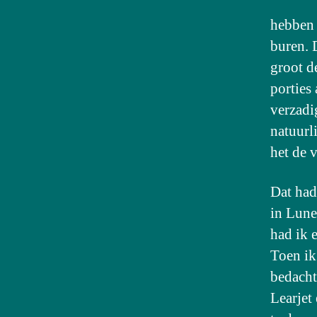
hebben 
buren. D
groot d
porties 
verzadi
natuurl
het de v
Dat had
in Lune
had ik 
Toen ik
bedacht
Learjet