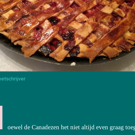
eetschrijver
H
oewel de Canadezen het niet altijd even graag toe