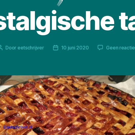
talgische t
Door
eetschrijver
10 juni 2020
Geen reactie
Berichtauteur
Berichtdatum