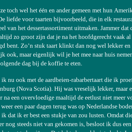
ze toch wel het één en ander gemeen met hun Ameri
e liefde voor taarten bijvoorbeeld, die in elk restaur
eel van het dessertassortiment uitmaken. Jammer dat 
altijd zo groot zijn dat je na het hoofdgerecht vaak a
gd bent. Zo’n stuk taart klinkt dan nog wel lekker en 
ijk ook, maar eigenlijk wil je het mee naar huis nem
olgende dag bij de koffie te eten.
 ik nu ook met de aardbeien-rabarbertaart die ik proe
nburg (Nova Scotia). Hij was vreselijk lekker, maar e
er na een overvloedige maaltijd de eetlust niet meer v
 weer een paar dagen terug was op Nederlandse bode
 ik dat ik er best een stukje van zou lusten. Omdat di
 er nog steeds niet van gekomen is, besloot ik dus ee