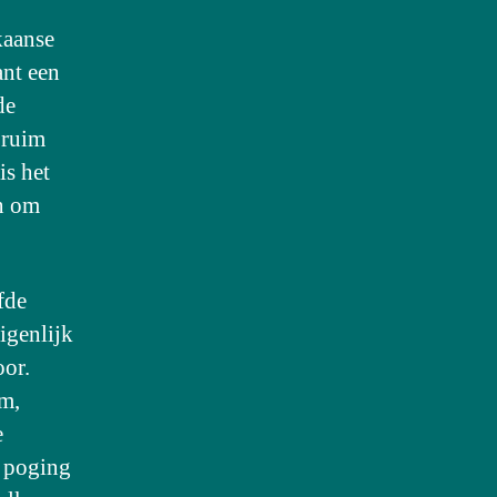
kaanse
ant een
de
l ruim
is het
en om
fde
igenlijk
oor.
m,
e
n poging