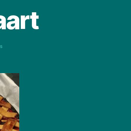
aart
op
s
Nostalgische
taart