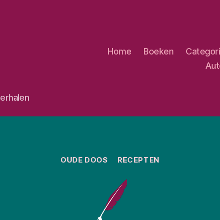
Home
Boeken
Categor
Aut
erhalen
Categorieën
OUDE DOOS
RECEPTEN