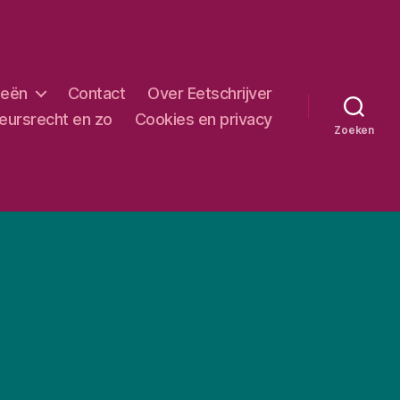
ieën
Contact
Over Eetschrijver
eursrecht en zo
Cookies en privacy
Zoeken