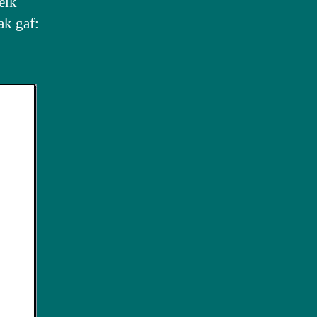
elk
ak gaf: