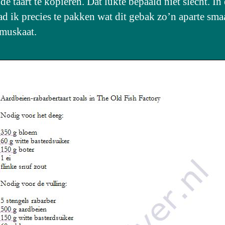
de taart te kopiëren. Dat lukte bepaald niet slecht. In 
ad ik precies te pakken wat dit gebak zo’n aparte sma
muskaat.