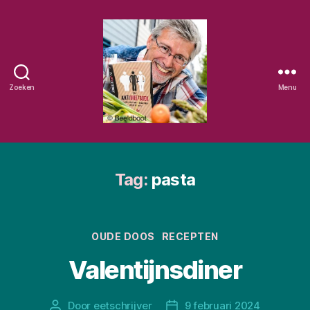
Zoeken
Menu
Eetschrijver
Tag:
pasta
Categorieën
OUDE DOOS
RECEPTEN
Valentijnsdiner
Door
eetschrijver
9 februari 2024
Berichtauteur
Berichtdatum