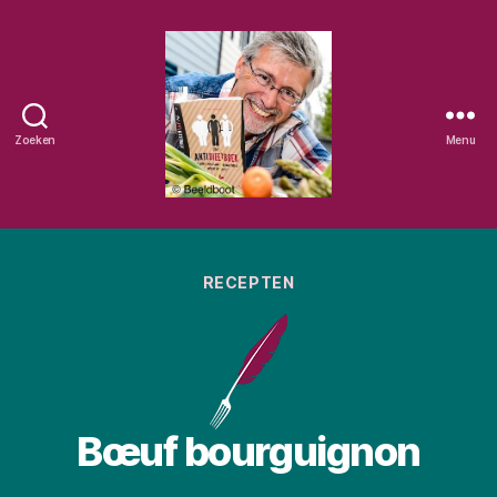
Zoeken
Menu
Eetschrijver
Categorieën
RECEPTEN
Bœuf bourguignon