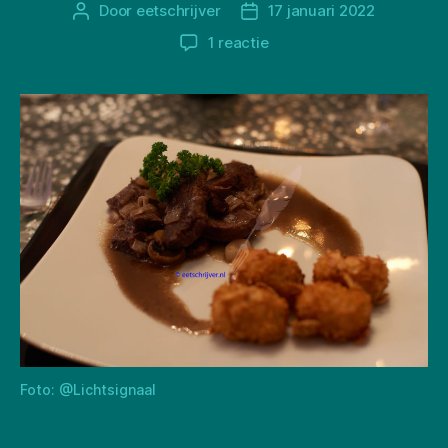
Door
eetschrijver
17 januari 2022
Berichtauteur
Berichtdatum
op
1 reactie
Bœuf
bourguignon
Foto: @Lichtsignaal