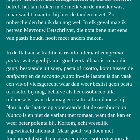
betreft het lam koken in de melk van de moeder was,
maar wacht maar tot hij hier de tanden in zet. Zo
onbescheiden ben ik dan nog wel. In elk geval mag ik
het van Mevrouw Eetschrijver, die nota bene niet eens
van pastis houdt, nooit meer anders maken.
In de Italiaanse traditie is risotto uiteraard een
primo
piatto
, wat eigenlijk niet goed vertaalbaar is, maar die
gang, bestaande uit soep, pasta of risotto, komt tussen de
antipasto
en de
secondo piatto
in–die laatste is dan vaak
een vis-of vleesgerecht waar dan weer beslist geen pasta
of risotto bij mag, behalve als het ossobucco alla
milanese is, want dan mag er risotto alla milanese bij.
Nou ja, dat laatste op voorwaarde dat de ossobucco
in
bianco
is en niet de variant met tomaat, want dan kan er
weer beter polenta bij. Kortom, echt vreselijk
ingewikkeld allemaal. Maar goed: wij doen niet
fundamentalistisch en serveren deze risotto gewoon als