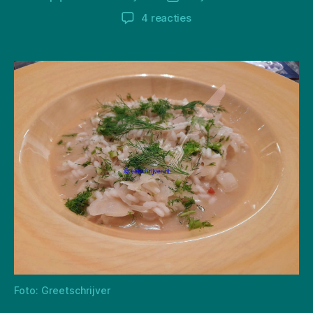
op
4 reacties
Venkelrisotto
Foto: Greetschrijver