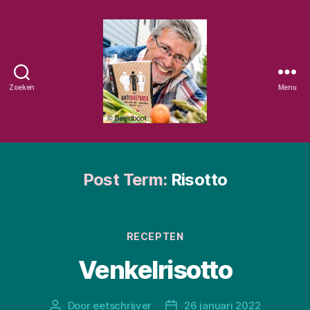
Zoeken
Menu
Eetschrijver
Post Term:
Risotto
Categorieën
RECEPTEN
Venkelrisotto
Door
eetschrijver
26 januari 2022
Berichtauteur
Berichtdatum